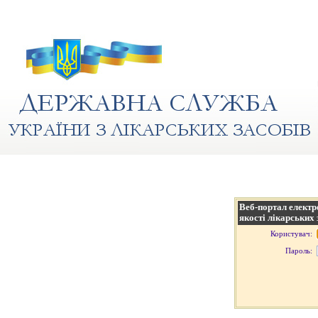
Веб-портал електр
якості лікарських 
Користувач:
Пароль: